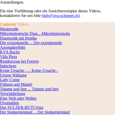
Ausstellungen.
Für eine Vorführung oder ein Ansichtsexemplar dieses Videos,
kontaktieren Sie uns bitte (
info@ava-scheiner.ch
).
Corporate
Videos
Musterrolle
Mikrobiologische Diag...
Mikrobiologische
Diagnostik mit Heipha
Der exzeptionelle ...
Der exzeptionelle
Anomalieeffekt
KVA Buchs
Villa Piera
Rendezvous bei Ferrero
Induchem
Keine Ursache - ...
Keine Ursache -
Grosse Wirkung
Lady Comp
Füllung und Mantel
Träume und ihre ...
Träume und ihre
Verwirklichung
Eine
Welt oder Welten
Ovomaltine
Das SULZER-RÜTI Quiz
Der Stolpersteinlauf ...
Der Stolpersteinlauf