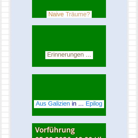
Naive
Träume?
Erinnerungen ...
Aus Galizien
in ...
Epilog
Vorführung